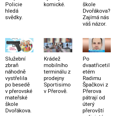
Policie
komické.
škole
hledá
Dvořákova?
svědky.
Zajímá nás
váš názor.
Služební
Krádež
Po
zbraň
mobilního
dvaatřicetil
náhodně
terminálu z
etém
vystřelila
prodejny
Radimu
po besedě
Sportisimo
Špačkovi z
v přerovské
v Přerově.
Přerova
mateřské
pátrají od
škole
úterý
Dvořákova.
přerovští