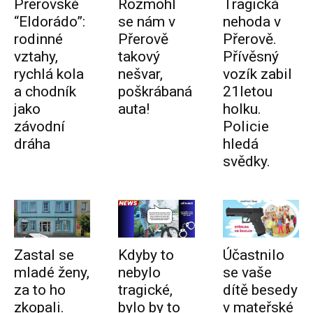
Přerovské
Rozmohl
Tragická
“Eldorádo”:
se nám v
nehoda v
rodinné
Přerově
Přerově.
vztahy,
takový
Přívěsný
rychlá kola
nešvar,
vozík zabil
a chodník
poškrábaná
21letou
jako
auta!
holku.
závodní
Policie
dráha
hledá
svědky.
Zastal se
Kdyby to
Účastnilo
mladé ženy,
nebylo
se vaše
za to ho
tragické,
dítě besedy
zkopali.
bylo by to
v mateřské