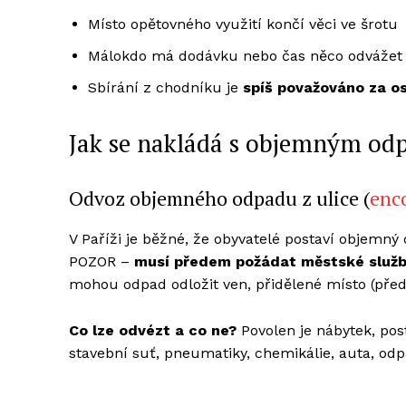
Místo opětovného využití končí věci ve šrotu
Málokdo má dodávku nebo čas něco odvážet
Sbírání z chodníku je
spíš považováno za o
Jak se nakládá s objemným od
Odvoz objemného odpadu z ulice (
enc
V Paříži je běžné, že obyvatelé postaví objemný
POZOR –
musí předem požádat městské služ
mohou odpad odložit ven, přidělené místo (pře
Co lze odvézt a co ne?
Povolen je nábytek, post
stavební suť, pneumatiky, chemikálie, auta, odp