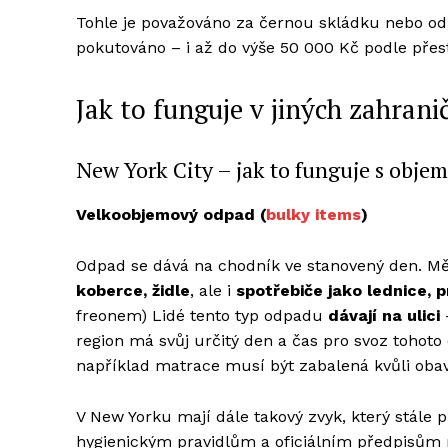
Tohle je považováno za černou skládku nebo o
pokutováno – i až do výše 50 000 Kč podle pře
Jak to funguje v jiných zahra
New York City – jak to funguje s ob
Velkoobjemový odpad (
bulky items
)
Odpad se dává na chodník ve stanovený den. Měs
koberce, židle
, ale i
spotřebiče jako lednice, 
freonem) Lidé tento typ odpadu
dávají na ulici
region má svůj určitý den a čas pro svoz tohot
například matrace musí být zabalená kvůli obavá
V New Yorku mají dále takový zvyk, který stále p
hygienickým pravidlům a oficiálním předpisům