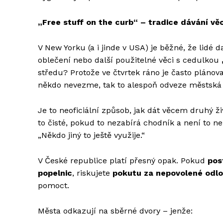
„Free stuff on the curb“ – tradice dávání vě
V New Yorku (a i jinde v USA) je běžné, že lidé 
oblečení nebo další použitelné věci s cedulkou
středu? Protože ve čtvrtek ráno je často pláno
někdo nevezme, tak to alespoň odveze městská
Je to neoficiální způsob, jak dát věcem druhý ži
to čisté, pokud to nezabírá chodník a není to n
„Někdo jiný to ještě využije.“
V České republice platí přesný opak. Pokud
pos
popelnic
, riskujete
pokutu za nepovolené odl
pomoct.
Města odkazují na sběrné dvory – jenže: