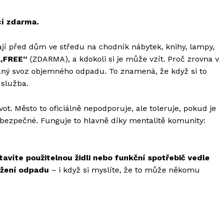
cí zdarma.
dají před dům ve středu na chodník nábytek, knihy, lampy,
„FREE“
(ZDARMA), a kdokoli si je může vzít. Proč zrovna 
vaný svoz objemného odpadu. To znamená, že když si to
 služba.
vot. Město to oficiálně nepodporuje, ale toleruje, pokud je
ebezpečné.
Funguje to hlavně díky mentalitě komunity:
tavíte použitelnou židli nebo funkční spotřebič vedle
ožení odpadu
– i když si myslíte, že to může někomu