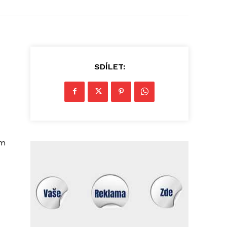
SDÍLET:
ém