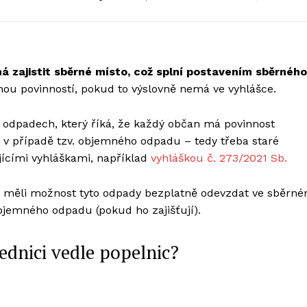
 zajistit sběrné místo, což splní postavením sběrného
ou povinností, pokud to výslovně nemá ve vyhlášce.
o odpadech, který říká, že každý občan má povinnost
v případě tzv. objemného odpadu – tedy třeba staré
ejícími vyhláškami, například
vyhláškou č. 273/2021 Sb.
né měli možnost tyto odpady bezplatně odevzdat ve sběrn
bjemného odpadu (pokud ho zajišťují).
ednici vedle popelnic?