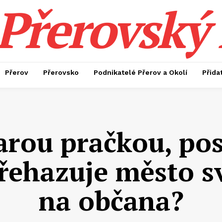
Přerovský 
Přerov
Přerovsko
Podnikatelé Přerov a Okolí
Přida
arou pračkou, pos
řehazuje město s
na občana?