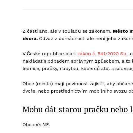
Z části ano, ale v souladu se zákonem.
Město má
dvora.
Odvoz z domácnosti ale není jeho zákonn
V České republice platí
zákon č. 541/2020 Sb.
, 
nakládat s odpadem správným způsobem, a to i 
lednice, pračky, nábytku, koberců atd. a souvis
Obce (města) mají povinnost zajistit, aby obča
dvoře, nebo prostřednictvím mobilního svozu o
Mohu dát starou pračku nebo l
Obecně: NE.