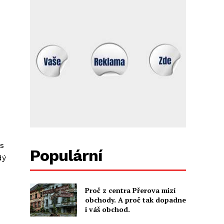
 s
Populární
dý
Proč z centra Přerova mizí
obchody. A proč tak dopadne
i váš obchod.