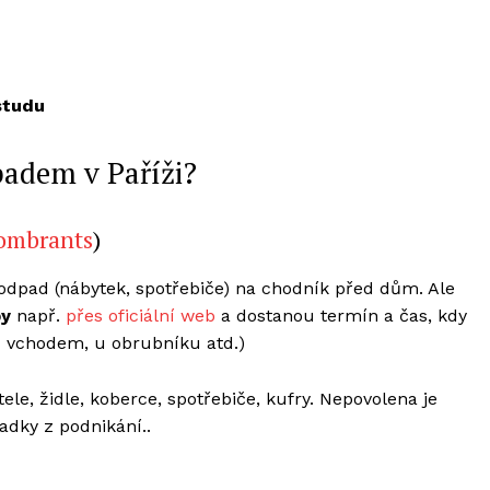
studu
padem v Paříži?
ombrants
)
 odpad (nábytek, spotřebiče) na chodník před dům. Ale
by
např.
přes oficiální web
a dostanou termín a čas, kdy
d vchodem, u obrubníku atd.)
ele, židle, koberce, spotřebiče, kufry. Nepovolena je
adky z podnikání..