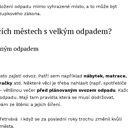
dložení odpadu mimo vyhrazené místo, a to může být
stupkového zákona.
ničích městech s velkým odpadem?
jemným odpadem
to zajistí odvoz. Patří sem například
nábytek, matrace,
pračky
atd. Některé věci je třeba nahlásit (např. spotřebiče
– většinou večer
před plánovaným svozem odpadu
. Kaž
o odpadu. Mají tam pravidla která se musí dodržovat,
m ze štěnic a jejich šíření.
řetrvává i když se za poslední roky trochu změnil kvůli
 města.