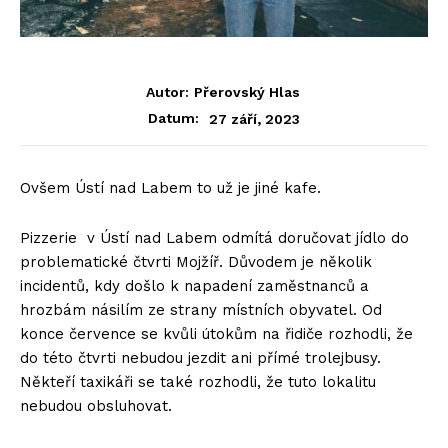
Autor:
Přerovský Hlas
27 září, 2023
Datum:
Ovšem Ústí nad Labem to už je jiné kafe.
Pizzerie v Ústí nad Labem odmítá doručovat jídlo do
problematické čtvrti Mojžíř. Důvodem je několik
incidentů, kdy došlo k napadení zaměstnanců a
hrozbám násilím ze strany místních obyvatel. Od
konce července se kvůli útokům na řidiče rozhodli, že
do této čtvrti nebudou jezdit ani přímé trolejbusy.
Někteří taxikáři se také rozhodli, že tuto lokalitu
nebudou obsluhovat.