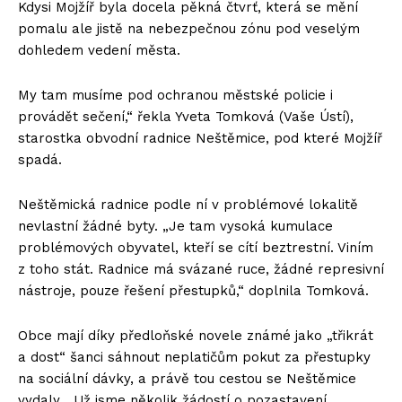
Kdysi Mojžíř byla docela pěkná čtvrť, která se mění
pomalu ale jistě na nebezpečnou zónu pod veselým
dohledem vedení města.
My tam musíme pod ochranou městské policie i
provádět sečení,“ řekla Yveta Tomková (Vaše Ústí),
starostka obvodní radnice Neštěmice, pod které Mojžíř
spadá.
Neštěmická radnice podle ní v problémové lokalitě
nevlastní žádné byty. „Je tam vysoká kumulace
problémových obyvatel, kteří se cítí beztrestní. Viním
z toho stát. Radnice má svázané ruce, žádné represivní
nástroje, pouze řešení přestupků,“ doplnila Tomková.
Obce mají díky předloňské novele známé jako „třikrát
a dost“ šanci sáhnout neplatičům pokut za přestupky
na sociální dávky, a právě tou cestou se Neštěmice
vydaly. „Už jsme několik žádostí o pozastavení