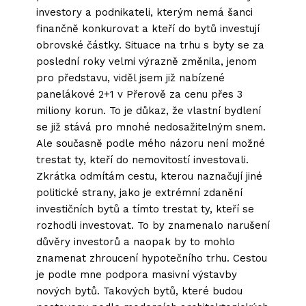
investory a podnikateli, kterým nemá šanci
finančně konkurovat a kteří do bytů investují
obrovské částky. Situace na trhu s byty se za
poslední roky velmi výrazně změnila, jenom
pro představu, viděl jsem již nabízené
panelákové 2+1 v Přerově za cenu přes 3
miliony korun. To je důkaz, že vlastní bydlení
se již stává pro mnohé nedosažitelným snem.
Ale současně podle mého názoru není možné
trestat ty, kteří do nemovitostí investovali.
Zkrátka odmítám cestu, kterou naznačují jiné
politické strany, jako je extrémní zdanění
investičních bytů a tímto trestat ty, kteří se
rozhodli investovat. To by znamenalo narušení
důvěry investorů a naopak by to mohlo
znamenat zhroucení hypotečního trhu. Cestou
je podle mne podpora masivní výstavby
nových bytů. Takových bytů, které budou