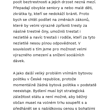
pocit beztrestnosti a jejich drzost nezná mezí.
Přepadají obvykle seniory a nebo malé děti,
zkrátka ty, kteří se nedokáží bránit. Proto
bych se chtěl podílet na změnách zákonů,
které by velmi výrazně zpřísnili tresty za
násilné trestné činy, umožnili trestat i
nezletilé a navíc trestali i rodiče, kteří za tyto
nezletilé nesou plnou odpovědnost. V
souvislosti s tím jsme pro možnost velmi
výrazného omezení a snížení sociálních
dávek.
A jako další velký problém vnímám bytovou
politiku v České republice, protože
momentálně žádná bytová politika v podstatě
neexistuje. Bydlení musí být strategická
záležitost státu a není možné, aby běžný
občan musel na volném trhu soupeřit s a
předhánět se s nabídkovou cenou s bohatými