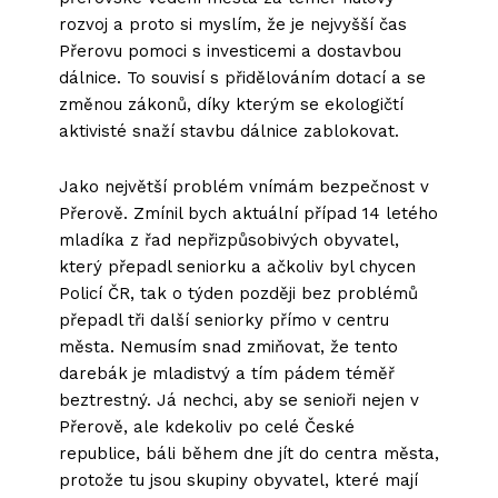
rozvoj a proto si myslím, že je nejvyšší čas
Přerovu pomoci s investicemi a dostavbou
dálnice. To souvisí s přidělováním dotací a se
změnou zákonů, díky kterým se ekologičtí
aktivisté snaží stavbu dálnice zablokovat.
Jako největší problém vnímám bezpečnost v
Přerově. Zmínil bych aktuální případ 14 letého
mladíka z řad nepřizpůsobivých obyvatel,
který přepadl seniorku a ačkoliv byl chycen
Policí ČR, tak o týden později bez problémů
přepadl tři další seniorky přímo v centru
města. Nemusím snad zmiňovat, že tento
darebák je mladistvý a tím pádem téměř
beztrestný. Já nechci, aby se senioři nejen v
Přerově, ale kdekoliv po celé České
republice, báli během dne jít do centra města,
protože tu jsou skupiny obyvatel, které mají