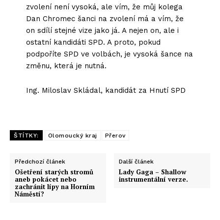
zvolení není vysoká, ale vím, že můj kolega
Dan Chromec šanci na zvolení má a vím, že
on sdílí stejné vize jako já. A nejen on, ale i
ostatní kandidáti SPD. A proto, pokud
podpoříte SPD ve volbách, je vysoká šance na
změnu, která je nutná.
Ing. Miloslav Skládal, kandidát za Hnutí SPD
ŠTÍTKY:
Olomoucký kraj
Přerov
Předchozí článek
Další článek
Ošetření starých stromů
Lady Gaga – Shallow
aneb pokácet nebo
instrumentální verze.
zachránit lípy na Horním
Náměstí?