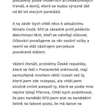
postaveny podle moderních architektonických
trendů. A domů, které se budou výrazně lišit
od 60 let starých paneláků.
A na závěr bych chtěl něco k aktuálnímu
tématu Covid. SPD je zásadně proti jakékoliv
diskriminaci těch, kteří se odmítají očkovat.
Očkování považujeme za věc osobní volby a
nesmí se stát nástrojem perzekuce
posvěcené státem.
Vážení čtenáři, problémy České republiky,
které se řeší v Poslanecké sněmovně, mají
samozřejmě mnohem větší rozsah než ty,
které jsem zde rozepsal, ale chtěl jsem
stručně zmínit alespoň ty, které se podle mne
nejvíce týkají Přerova. Chtěl bych podotknout,
že jako kandidát SPD jsem sice na kandidátní
listině na takové pozici, že má šance na