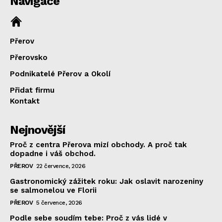
Navigace
Přerov
Přerovsko
Podnikatelé Přerov a Okolí
Přidat firmu
Kontakt
Nejnovější
Proč z centra Přerova mizí obchody. A proč tak
dopadne i váš obchod.
PŘEROV
22 července, 2026
Gastronomický zážitek roku: Jak oslavit narozeniny
se salmonelou ve Florii
PŘEROV
5 července, 2026
Podle sebe soudím tebe: Proč z vás lidé v