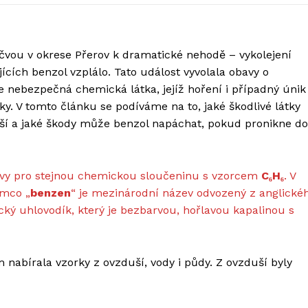
čvou v okrese Přerov k dramatické nehodě – vykolejení
ících benzol vzplálo. Tato událost vyvolala obavy o
je nebezpečná chemická látka, jejíž hoření i případný únik
y. V tomto článku se podíváme na to, jaké škodlivé látky
duší a jaké škody může benzol napáchat, pokud pronikne do
ázvy pro stejnou chemickou sloučeninu s vzorcem
C₆H₆
. V
ímco „
benzen
“ je mezinárodní název odvozený z anglické
cký uhlovodík, který je bezbarvou, hořlavou kapalinou s
nabírala vzorky z ovzduší, vody i půdy. Z ovzduší byly