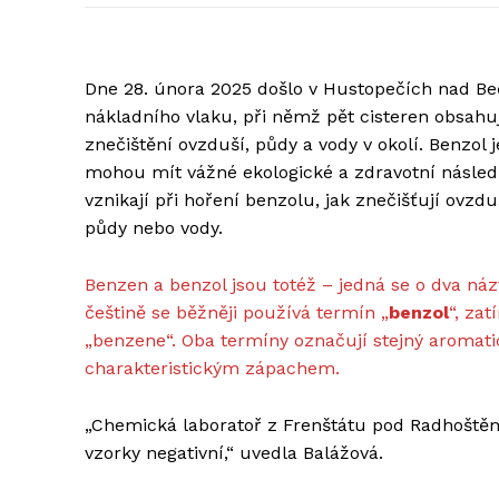
Dne 28. února 2025 došlo v Hustopečích nad Be
nákladního vlaku, při němž pět cisteren obsahuj
znečištění ovzduší, půdy a vody v okolí. Benzol 
mohou mít vážné ekologické a zdravotní následk
vznikají při hoření benzolu, jak znečišťují ovz
půdy nebo vody.
Benzen a benzol jsou totéž – jedná se o dva n
češtině se běžněji používá termín „
benzol
“, zat
„benzene“. Oba termíny označují stejný aromati
charakteristickým zápachem.
„Chemická laboratoř z Frenštátu pod Radhoštěm 
vzorky negativní,“ uvedla Balážová.