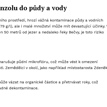
nzolu do půdy a vody
ního prostředí, hrozí vážná kontaminace půdy a vodních
,79 g/l), ale i malé množství může mít devastující účinky. 
 50 metrů od jezer a nedaleko řeky Bečvy, je toto riziko
 narušuje půdní mikroflóru, což může vést k omezení
ti. Zemědělci v okolí, jako například místostarosta Zdeně
ůže vázat na organické částice a přetrvávat roky, což
adné dekontaminace.