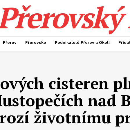
Přerovský 
Přerov
Přerovsko
Podnikatelé Přerov a Okolí
Přida
kových cisteren p
Hustopečích nad B
rozí životnímu pr