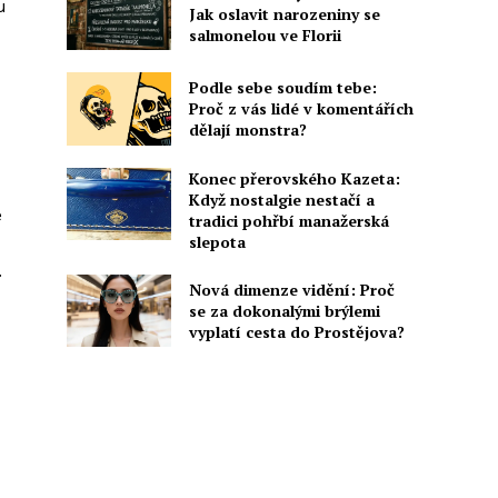
u
Jak oslavit narozeniny se
salmonelou ve Florii
Podle sebe soudím tebe:
Proč z vás lidé v komentářích
dělají monstra?
Konec přerovského Kazeta:
Když nostalgie nestačí a
é
tradici pohřbí manažerská
slepota
.
Nová dimenze vidění: Proč
se za dokonalými brýlemi
vyplatí cesta do Prostějova?