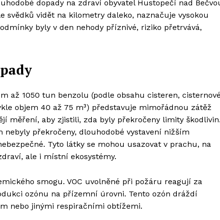
ouhodobé dopady na zdraví obyvatel Hustopečí nad Bečvo
le svědků vidět na kilometry daleko, naznačuje vysokou
podmínky byly v den nehody příznivé, riziko přetrvává,
opady
m až 1050 tun benzolu (podle obsahu cisteren, cisternov
vykle objem 40 až 75 m³) představuje mimořádnou zátěž
í měření, aby zjistili, zda byly překročeny limity škodlivin
ím nebyly překročeny, dlouhodobé vystavení nižším
ebezpečné. Tyto látky se mohou usazovat v prachu, na
zdraví, ale i místní ekosystémy.
emického smogu. VOC uvolněné při požáru reagují za
rodukci ozónu na přízemní úrovni. Tento ozón dráždí
em nebo jinými respiračními obtížemi.