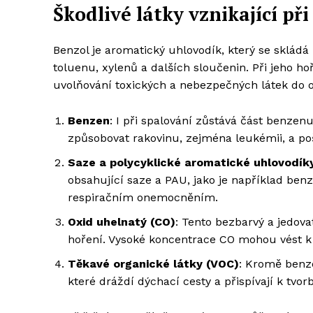
Škodlivé látky vznikající př
Benzol je aromatický uhlovodík, který se skládá
toluenu, xylenů a dalších sloučenin. Při jeho 
uvolňování toxických a nebezpečných látek do ov
Benzen
: I při spalování zůstává část benzen
způsobovat rakovinu, zejména leukémii, a po
Saze a polycyklické aromatické uhlovodík
obsahující saze a PAU, jako je například benzo
respiračním onemocněním.
Oxid uhelnatý (CO)
: Tento bezbarvý a jedov
hoření. Vysoké koncentrace CO mohou vést k ot
Těkavé organické látky (VOC)
: Kromě benze
které dráždí dýchací cesty a přispívají k tv