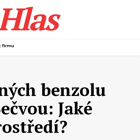
Hlas
t firmu
lných benzolu
ečvou: Jaké
ostředí?