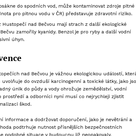
rosákne do spodních vod, může kontaminovat zdroje pitné
dnota pro pitnou vodu v ČR) představuje zdravotní riziko.
 z Hustopečí nad Bečvou mají strach z další ekologické
Bečvu zamořily kyanidy. Benzol je pro ryby a další vodní
sivní úhyn.
evence
topečích nad Bečvou je vážnou ekologickou událostí, kter
uvolňuje do ovzduší karcinogenní a toxické látky, jako js
padný únik do půdy a vody ohrožuje zemědělství, vodní
 prostředí a odborníci nyní musí co nejrychleji zjistit
alizaci škod.
lní informace a dodržovat doporučení, jako je nevětrání a
hoda podtrhuje nutnost přísnějších bezpečnostních
se podobné situace v budoucnu již neopakovaly.