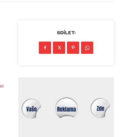
SDÍLET:
ho