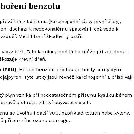
i hoření benzolu
 převážně z benzenu (karcinogenní látky první třídy),
hoření dochází k nedokonalému spalování, což vede k
zduší. Mezi hlavní škodliviny patří:
u v ovzduší. Tato karcinogenní látka může při vdechnutí
škozuje krevní dřeň.
y (PAU)
: Hoření benzolu produkuje hustý černý dým
[a]pyren. Tyto látky jsou rovněž karcinogenní a přispívají
atý plyn vzniká při nedostatečném přísunu kyslíku během
ravě a ohrozit zdraví obyvatel v okolí.
nu se uvolňují další VOC, například toluen nebo xyleny,
orbě přízemního ozónu a smogu.