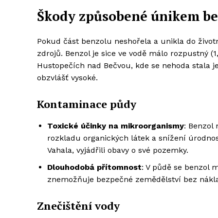
Škody způsobené únikem be
Pokud část benzolu neshořela a unikla do život
zdrojů. Benzol je sice ve vodě málo rozpustný (1
Hustopečích nad Bečvou, kde se nehoda stala jen
obzvlášť vysoké.
Kontaminace půdy
Toxické účinky na mikroorganismy
: Benzol
rozkladu organických látek a snížení úrodnos
Vahala, vyjádřili obavy o své pozemky.
Dlouhodobá přítomnost
: V půdě se benzol m
znemožňuje bezpečné zemědělství bez nákl
Znečištění vody