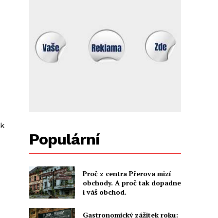
 k
Populární
Proč z centra Přerova mizí
obchody. A proč tak dopadne
i váš obchod.
Gastronomický zážitek roku: