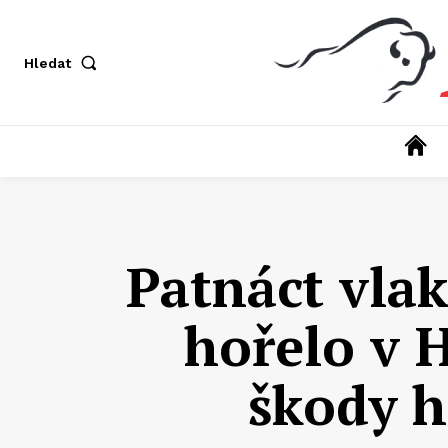
Hledat
Patnáct vla
hořelo v 
škody h