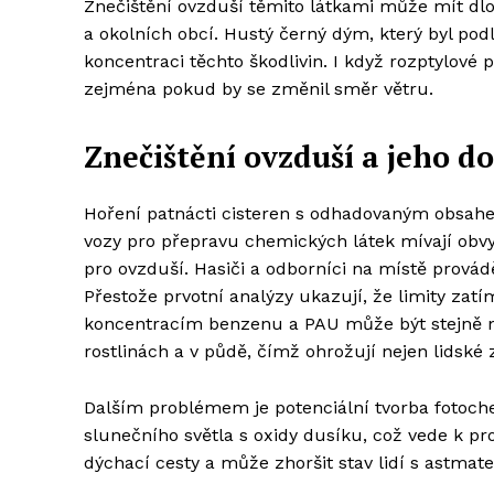
Znečištění ovzduší těmito látkami může mít dl
a okolních obcí. Hustý černý dým, který byl pod
koncentraci těchto škodlivin. I když rozptylové 
zejména pokud by se změnil směr větru.
Znečištění ovzduší a jeho d
Hoření patnácti cisteren s odhadovaným obsahe
vozy pro přepravu chemických látek mívají ob
pro ovzduší. Hasiči a odborníci na místě prováděj
Přestože prvotní analýzy ukazují, že limity zat
koncentracím benzenu a PAU může být stejně n
rostlinách a v půdě, čímž ohrožují nejen lidské 
Dalším problémem je potenciální tvorba fotoch
slunečního světla s oxidy dusíku, což vede k p
dýchací cesty a může zhoršit stav lidí s astmat