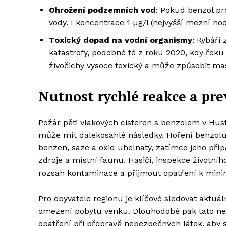
Ohrožení podzemních vod
: Pokud benzol p
vody. I koncentrace 1 µg/l (nejvyšší mezní ho
Toxický dopad na vodní organismy
: Rybáři
katastrofy, podobné té z roku 2020, kdy řeku 
živočichy vysoce toxický a může způsobit ma
Nutnost rychlé reakce a pr
Požár pěti vlakových cisteren s benzolem v Hus
může mít dalekosáhlé následky. Hoření benzolu 
benzen, saze a oxid uhelnatý, zatímco jeho pří
zdroje a místní faunu. Hasiči, inspekce životního
rozsah kontaminace a přijmout opatření k minim
Pro obyvatele regionu je klíčové sledovat aktuá
omezení pobytu venku. Dlouhodobě pak tato ne
opatření při přepravě nebezpečných látek, aby 