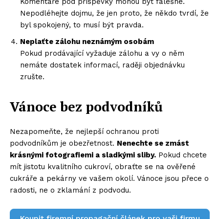
Komentáře pod příspěvky mohou být falešné.
Nepodléhejte dojmu, že jen proto, že někdo tvrdí, že
byl spokojený, to musí být pravda.
Neplaťte zálohu neznámým osobám
Pokud prodávající vyžaduje zálohu a vy o něm
nemáte dostatek informací, raději objednávku
zrušte.
Vánoce bez podvodníků
Nezapomeňte, že nejlepší ochranou proti
podvodníkům je obezřetnost.
Nenechte se zmást
krásnými fotografiemi a sladkými sliby.
Pokud chcete
mít jistotu kvalitního cukroví, obraťte se na ověřené
cukráře a pekárny ve vašem okolí. Vánoce jsou přece o
radosti, ne o zklamání z podvodu.
Koupit firemní propagační článek pro vaši firmu