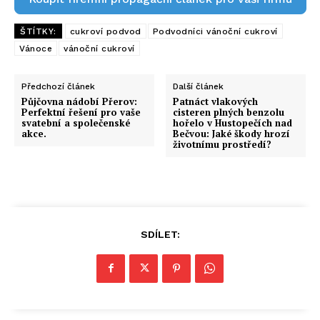
ŠTÍTKY:
cukroví podvod
Podvodníci vánoční cukroví
Vánoce
vánoční cukroví
Předchozí článek
Další článek
Půjčovna nádobí Přerov:
Patnáct vlakových
Perfektní řešení pro vaše
cisteren plných benzolu
svatební a společenské
hořelo v Hustopečích nad
akce.
Bečvou: Jaké škody hrozí
životnímu prostředí?
SDÍLET: