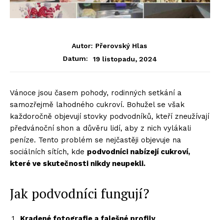
Autor:
Přerovský Hlas
19 listopadu, 2024
Datum:
Vánoce jsou časem pohody, rodinných setkání a
samozřejmě lahodného cukroví. Bohužel se však
každoročně objevují stovky podvodníků, kteří zneužívají
předvánoční shon a důvěru lidí, aby z nich vylákali
peníze. Tento problém se nejčastěji objevuje na
sociálních sítích, kde
podvodníci nabízejí cukroví,
které ve skutečnosti nikdy neupekli.
Jak podvodníci fungují?
Kradené fotografie a falešné profily