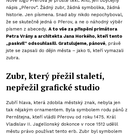
Nové logo Přerova je prostě text. Ano, jen obyčejný
nápis „Přerov“. Žádný zubr, žádná symbolika, žádná
historie. Jen písmena. Snad aby nikdo nepochyboval,
že se skutečně jedná o Přerov, a ne o náhodný výběr
písmen z abecedy.
A to vše za přispění primátora
Petra Vrány a architekta Jana Horkého, kteří tento
„paskvil“ odsouhlasili. Gratulujeme, pánové
, právě
jste se zapsali do dějin města – jako ti, kteří vymazali
zubra.
Zubr, který přežil staletí,
nepřežil grafické studio
Zubří hlava, která zdobila městský znak, nebyla jen
tak nějakým ornamentem. Byla symbolem rodu pánů z
Pernštejna, kteří vládli Přerovu od roku 1475. Král
Vladislav II. Jagellonský dokonce v roce 1512 udělil
městu právo používat tento erb. Zubr byl symbolem