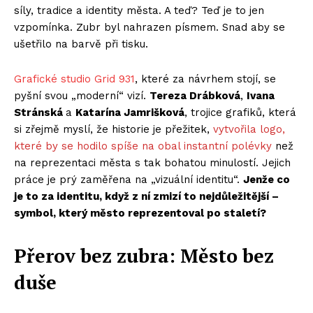
síly, tradice a identity města. A teď? Teď je to jen
vzpomínka. Zubr byl nahrazen písmem. Snad aby se
ušetřilo na barvě při tisku.
Grafické studio Grid 931
, které za návrhem stojí, se
pyšní svou „moderní“ vizí.
Tereza Drábková
,
Ivana
Stránská
a
Katarína Jamrišková
, trojice grafiků, která
si zřejmě myslí, že historie je přežitek,
vytvořila logo,
které by se hodilo spíše na obal instantní polévky
než
na reprezentaci města s tak bohatou minulostí. Jejich
práce je prý zaměřena na „vizuální identitu“.
Jenže co
je to za identitu, když z ní zmizí to nejdůležitější –
symbol, který město reprezentoval po staletí?
Přerov bez zubra: Město bez
duše