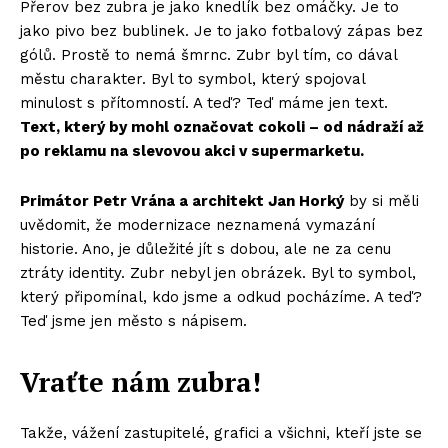
Přerov bez zubra je jako knedlík bez omáčky. Je to
jako pivo bez bublinek. Je to jako fotbalový zápas bez
gólů. Prostě to nemá šmrnc. Zubr byl tím, co dával
městu charakter. Byl to symbol, který spojoval
minulost s přítomností. A teď? Teď máme jen text.
Text, který by mohl označovat cokoli – od nádraží až
po reklamu na slevovou akci v supermarketu.
Primátor Petr Vrána a architekt Jan Horký
by si měli
uvědomit, že modernizace neznamená vymazání
historie. Ano, je důležité jít s dobou, ale ne za cenu
ztráty identity. Zubr nebyl jen obrázek. Byl to symbol,
který připomínal, kdo jsme a odkud pocházíme. A teď?
Teď jsme jen město s nápisem.
Vraťte nám zubra!
Takže, vážení zastupitelé, grafici a všichni, kteří jste se