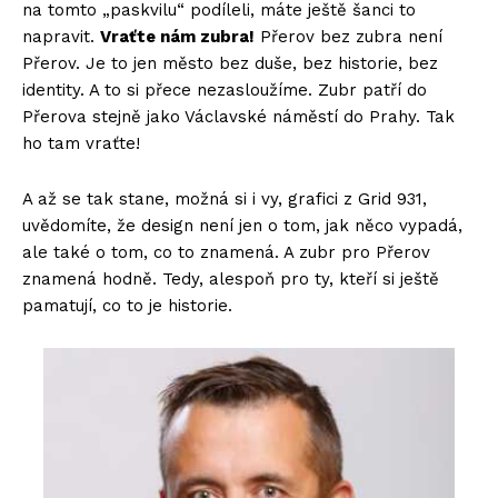
na tomto „paskvilu“ podíleli, máte ještě šanci to
napravit.
Vraťte nám zubra!
Přerov bez zubra není
Přerov. Je to jen město bez duše, bez historie, bez
identity. A to si přece nezasloužíme. Zubr patří do
Přerova stejně jako Václavské náměstí do Prahy. Tak
ho tam vraťte!
A až se tak stane, možná si i vy, grafici z Grid 931,
uvědomíte, že design není jen o tom, jak něco vypadá,
ale také o tom, co to znamená. A zubr pro Přerov
znamená hodně. Tedy, alespoň pro ty, kteří si ještě
pamatují, co to je historie.