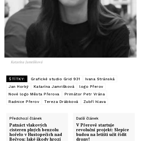
Katarína Jamrišková
ŠTÍTKY:
Grafické studio Grid 931
Ivana Stránská
Jan Horký
Katarína Jamrišková
logo Přerov
Nové logo Města Přerova
Primátor Petr Vrána
Radnice Přerov
Tereza Drábková
Zubří hlava
Předchozí článek
Další článek
Patnáct vlakových
V Přerově startuje
cisteren plných benzolu
revoluční projekt: Slepice
hořelo v Hustopečích nad
budou na letišti učit řídit
Bečvou: Jaké škody hrozí
drony!