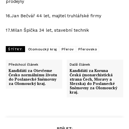
prodejny
16.Jan Bečvář 44 let, majitel truhlářské firmy
17.Milan Špička 34 let, stavební technik
ŠTÍTKY:
Olomoucký kraj
Přerov
Přerovsko
Předchozí článek
Další článek
Kandidáti za Otevřeme
Kandidáti za Koruna
Česko normálnímu životu
Česká (monarchistická
do Poslanecké Sněmovny
strana Čech, Moravy a
za Olomoucký kraj.
Slezska) do Poslanecké
Sněmovny za Olomoucký
kraj.
SDÍLET: