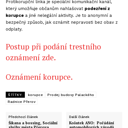
Protikorupční linka je speciální komunikační kanál,
který umožňuje občanům nahlašovat
podezření z
korupce
a jiné nelegální aktivity. Je to anonymní a
bezpečný způsob, jak oznámit nepravosti bez obav z
odplaty.
Postup při podání trestního
oznámení zde.
Oznámení korupce.
ŠTÍTKY:
korupce
Prodej budovy Palackého
Radnice Přerov
Předchozí článek
Další článek
Šikana a bossing, Sociální
Košutek ANO: Pořádání
služby města Přerova.
automobilových závodů