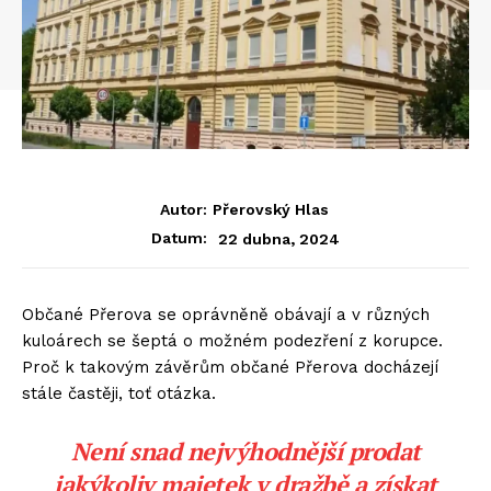
Autor:
Přerovský Hlas
22 dubna, 2024
Datum:
Občané Přerova se oprávněně obávají a v různých
kuloárech se šeptá o možném podezření z korupce.
Proč k takovým závěrům občané Přerova docházejí
stále častěji, toť otázka.
Není snad nejvýhodnější prodat
jakýkoliv majetek v dražbě a získat