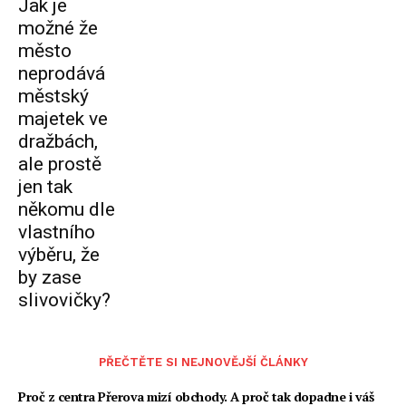
Jak je
možné že
město
neprodává
městský
majetek ve
dražbách,
ale prostě
jen tak
někomu dle
vlastního
výběru, že
by zase
slivovičky?
PŘEČTĚTE SI NEJNOVĚJŠÍ ČLÁNKY
Proč z centra Přerova mizí obchody. A proč tak dopadne i váš