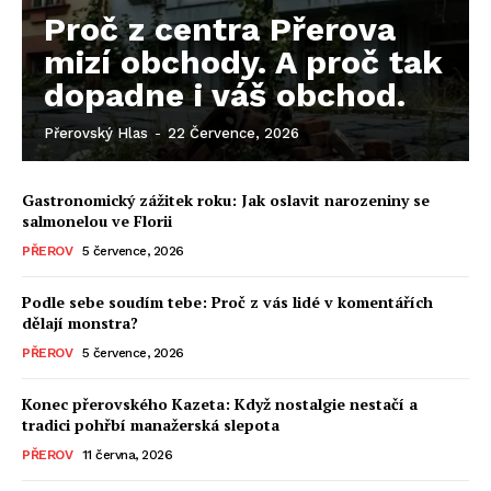
Proč z centra Přerova
mizí obchody. A proč tak
dopadne i váš obchod.
Přerovský Hlas
-
22 Července, 2026
Gastronomický zážitek roku: Jak oslavit narozeniny se
salmonelou ve Florii
PŘEROV
5 července, 2026
Podle sebe soudím tebe: Proč z vás lidé v komentářích
dělají monstra?
PŘEROV
5 července, 2026
Konec přerovského Kazeta: Když nostalgie nestačí a
tradici pohřbí manažerská slepota
PŘEROV
11 června, 2026