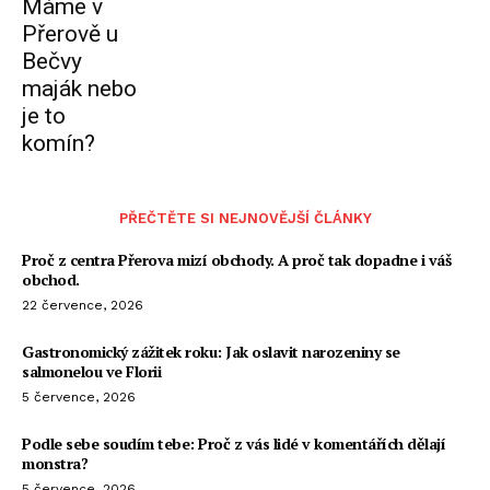
Máme v
Přerově u
Bečvy
maják nebo
je to
komín?
PŘEČTĚTE SI NEJNOVĚJŠÍ ČLÁNKY
Proč z centra Přerova mizí obchody. A proč tak dopadne i váš
obchod.
22 července, 2026
Gastronomický zážitek roku: Jak oslavit narozeniny se
salmonelou ve Florii
5 července, 2026
Podle sebe soudím tebe: Proč z vás lidé v komentářích dělají
monstra?
5 července, 2026