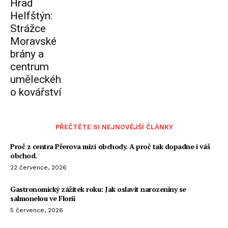
Hrad
Helfštýn:
Strážce
Moravské
brány a
centrum
uměleckéh
o kovářství
PŘEČTĚTE SI NEJNOVĚJŠÍ ČLÁNKY
Proč z centra Přerova mizí obchody. A proč tak dopadne i váš
obchod.
22 července, 2026
Gastronomický zážitek roku: Jak oslavit narozeniny se
salmonelou ve Florii
5 července, 2026