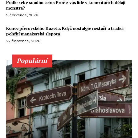
Podle sebe soudím tebe: Proč z vás lidé v komentářích dělají
monstra?
5 července, 2026
Konec přerovského Kazeta: Když nostalgie nestačí a tradici
pohřbí manažerská slepota
22 července, 2026
Populární