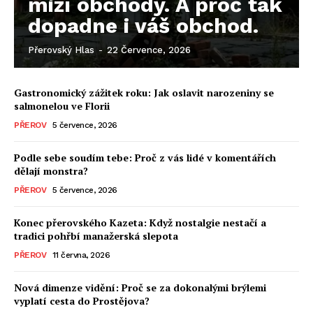
mizí obchody. A proč tak
dopadne i váš obchod.
Přerovský Hlas
-
22 Července, 2026
Gastronomický zážitek roku: Jak oslavit narozeniny se
salmonelou ve Florii
PŘEROV
5 července, 2026
Podle sebe soudím tebe: Proč z vás lidé v komentářích
dělají monstra?
PŘEROV
5 července, 2026
Konec přerovského Kazeta: Když nostalgie nestačí a
tradici pohřbí manažerská slepota
PŘEROV
11 června, 2026
Nová dimenze vidění: Proč se za dokonalými brýlemi
vyplatí cesta do Prostějova?