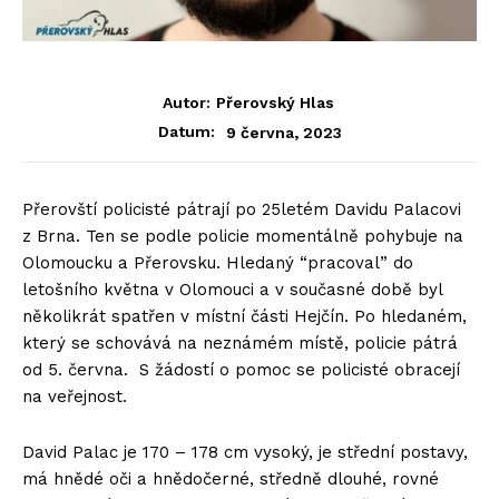
Autor:
Přerovský Hlas
9 června, 2023
Datum:
Přerovští policisté pátrají po 25letém Davidu Palacovi
z Brna. Ten se podle policie momentálně pohybuje na
Olomoucku a Přerovsku. Hledaný “pracoval” do
letošního května v Olomouci a v současné době byl
několikrát spatřen v místní části Hejčín. Po hledaném,
který se schovává na neznámém místě, policie pátrá
od 5. června. S žádostí o pomoc se policisté obracejí
na veřejnost.
David Palac je 170 – 178 cm vysoký, je střední postavy,
má hnědé oči a hnědočerné, středně dlouhé, rovné