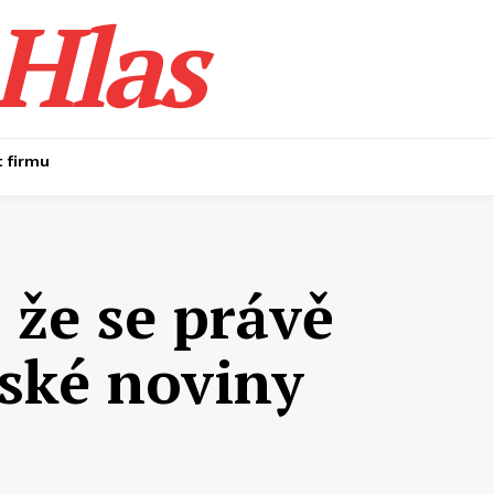
Hlas
t firmu
 že se právě
vské noviny