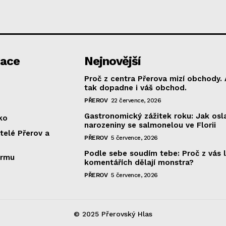
gace
Nejnovější
Proč z centra Přerova mizí obchody. 
tak dopadne i váš obchod.
PŘEROV
22 července, 2026
Gastronomický zážitek roku: Jak osla
ko
narozeniny se salmonelou ve Florii
telé Přerov a
PŘEROV
5 července, 2026
Podle sebe soudím tebe: Proč z vás l
irmu
komentářích dělají monstra?
PŘEROV
5 července, 2026
© 2025 Přerovský Hlas