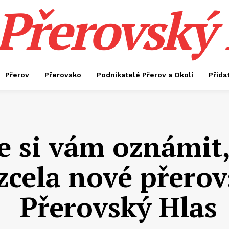
Přerovský 
Přerov
Přerovsko
Podnikatelé Přerov a Okolí
Přida
 si vám oznámit,
zcela nové přero
Přerovský Hlas