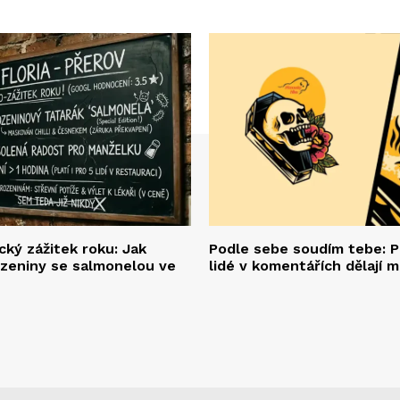
ký zážitek roku: Jak
Podle sebe soudím tebe: P
ozeniny se salmonelou ve
lidé v komentářích dělají 