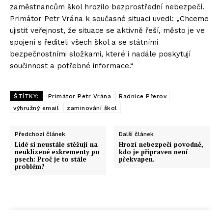
zaměstnancům škol hrozilo bezprostřední nebezpečí.
Primátor Petr Vrána k současné situaci uvedl: „Chceme
ujistit veřejnost, že situace se aktivně řeší, město je ve
spojení s řediteli všech škol a se státními
bezpečnostními složkami, které i nadále poskytují
součinnost a potřebné informace.“
ŠTÍTKY:
Primátor Petr Vrána
Radnice Přerov
výhružný email
zaminování škol
Předchozí článek
Další článek
Lidé si neustále stěžují na
Hrozí nebezpečí povodně,
neuklizené exkrementy po
kdo je připraven není
psech: Proč je to stále
překvapen.
problém?