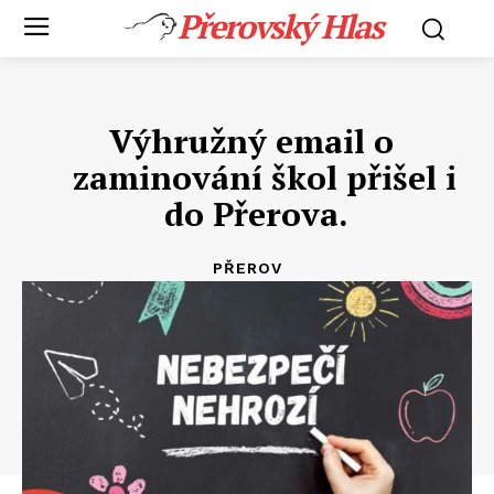
Přerovský Hlas
Výhružný email o
zaminování škol přišel i
do Přerova.
PŘEROV