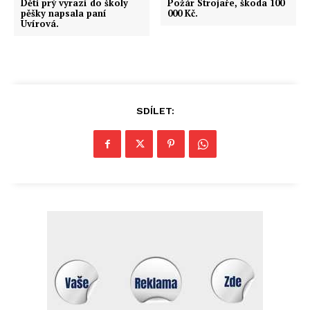
Děti prý vyrazí do školy
Požár Strojaře, škoda 100
pěšky napsala paní
000 Kč.
Uvírová.
SDÍLET: