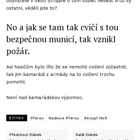
obyvatelé v okolí Strojaře o tom vůbec nevědí. A co vy
ostatní, věděli jste to?
No a jak se tam tak cvičí s tou
bezpečnou municí, tak vznikl
požár.
Asi hasičům bylo líto že se nemohli cvičení zúčastnit,
tak jim kamarádi z armády na to cvičení trochu
pomohli.
Není nad kamarádskou výpomoc.
ŠTÍTKY:
Přerov
Radnice Přerov
Strojař Hoří
Předchozí článek
Další článek