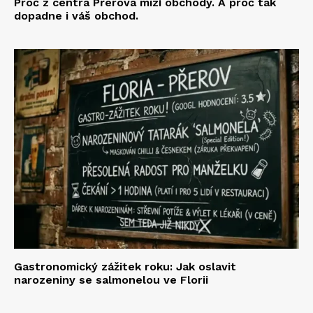
Proč z centra Přerova mizí obchody. A proč tak
dopadne i váš obchod.
Gastronomický zážitek roku: Jak oslavit
narozeniny se salmonelou ve Florii