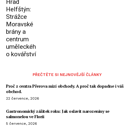
Hrad
Helfštýn:
Strážce
Moravské
brány a
centrum
uměleckéh
o kovářství
PŘEČTĚTE SI NEJNOVĚJŠÍ ČLÁNKY
Proč z centra Přerova mizí obchody. A proč tak dopadne i váš
obchod.
22 července, 2026
Gastronomický zážitek roku: Jak oslavit narozeniny se
salmonelou ve Florii
5 července, 2026