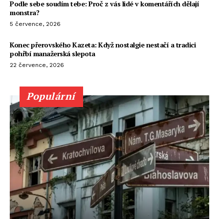
Podle sebe soudím tebe: Proč z vás lidé v komentářích dělají
monstra?
5 července, 2026
Konec přerovského Kazeta: Když nostalgie nestačí a tradici
pohřbí manažerská slepota
22 července, 2026
Populární