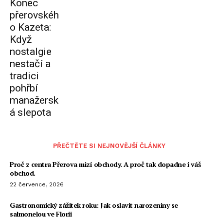
Konec
přerovskéh
o Kazeta:
Když
nostalgie
nestačí a
tradici
pohřbí
manažersk
á slepota
PŘEČTĚTE SI NEJNOVĚJŠÍ ČLÁNKY
Proč z centra Přerova mizí obchody. A proč tak dopadne i váš
obchod.
22 července, 2026
Gastronomický zážitek roku: Jak oslavit narozeniny se
salmonelou ve Florii