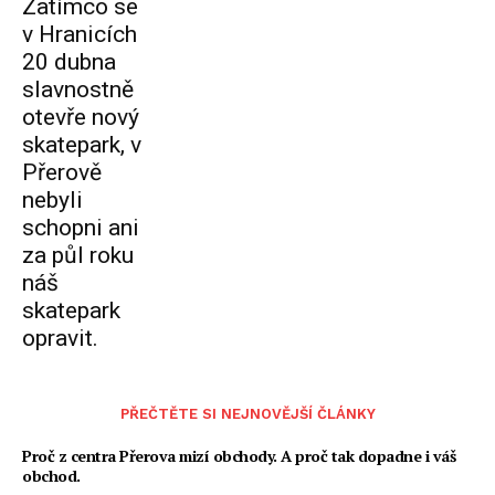
Zatímco se
v Hranicích
20 dubna
slavnostně
otevře nový
skatepark, v
Přerově
nebyli
schopni ani
za půl roku
náš
skatepark
opravit.
PŘEČTĚTE SI NEJNOVĚJŠÍ ČLÁNKY
Proč z centra Přerova mizí obchody. A proč tak dopadne i váš
obchod.