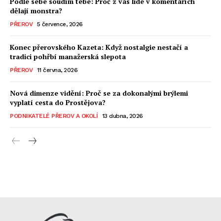
Podle sebe soudím tebe: Proč z vás lidé v komentářích
dělají monstra?
PŘEROV
5 července, 2026
Konec přerovského Kazeta: Když nostalgie nestačí a
tradici pohřbí manažerská slepota
PŘEROV
11 června, 2026
Nová dimenze vidění: Proč se za dokonalými brýlemi
vyplatí cesta do Prostějova?
PODNIKATELÉ PŘEROV A OKOLÍ
13 dubna, 2026