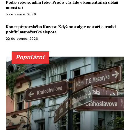
Podle sebe soudím tebe: Proč z vás lidé v komentářích dělají
monstra?
5 července, 2026
Konec přerovského Kazeta: Když nostalgie nestačí a tradici
pohřbí manažerská slepota
22 července, 2026
Populární