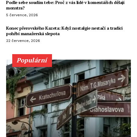
Podle sebe soudím tebe: Proč z vás lidé v komentářích dělají
monstra?
5 července, 2026
Konec přerovského Kazeta: Když nostalgie nestačí a tradici
pohřbí manažerská slepota
22 července, 2026
Populární