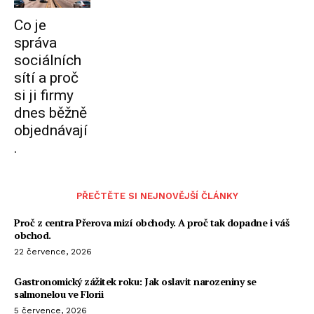
Co je
správa
sociálních
sítí a proč
si ji firmy
dnes běžně
objednávají
.
PŘEČTĚTE SI NEJNOVĚJŠÍ ČLÁNKY
Proč z centra Přerova mizí obchody. A proč tak dopadne i váš
obchod.
22 července, 2026
Gastronomický zážitek roku: Jak oslavit narozeniny se
salmonelou ve Florii
5 července, 2026