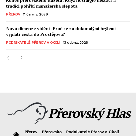
Konec přerovského Kazeta: Když nostalgie nestačí a
tradici pohřbí manažerská slepota
PŘEROV
11 června, 2026
Nová dimenze vidění: Proč se za dokonalými brýlemi
vyplatí cesta do Prostějova?
PODNIKATELÉ PŘEROV A OKOLÍ
13 dubna, 2026
Přerovský Hlas
Přerov
Přerovsko
Podnikatelé Přerov a Okolí