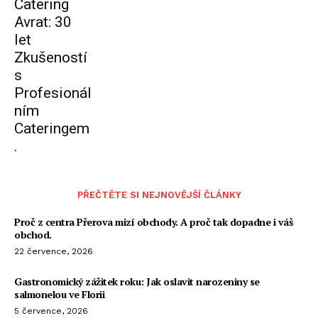
Catering
Avrat: 30
let
Zkušeností
s
Profesionál
ním
Cateringem
.
PŘEČTĚTE SI NEJNOVĚJŠÍ ČLÁNKY
Proč z centra Přerova mizí obchody. A proč tak dopadne i váš
obchod.
22 července, 2026
Gastronomický zážitek roku: Jak oslavit narozeniny se
salmonelou ve Florii
5 července, 2026