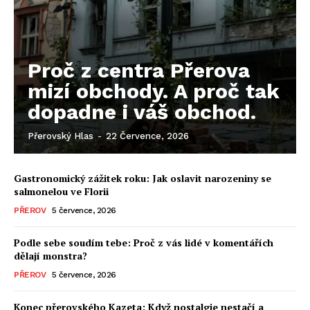
Proč z centra Přerova
mizí obchody. A proč tak
dopadne i váš obchod.
Přerovský Hlas
-
22 Července, 2026
Gastronomický zážitek roku: Jak oslavit narozeniny se
salmonelou ve Florii
PŘEROV
5 července, 2026
Podle sebe soudím tebe: Proč z vás lidé v komentářích
dělají monstra?
PŘEROV
5 července, 2026
Konec přerovského Kazeta: Když nostalgie nestačí a