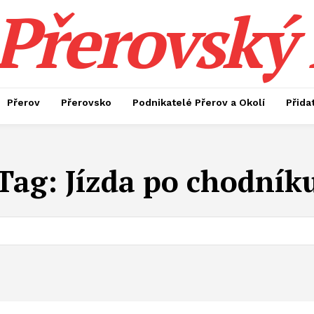
Přerovský 
Přerov
Přerovsko
Podnikatelé Přerov a Okolí
Přida
Tag:
Jízda po chodník