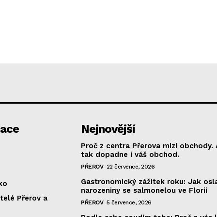
gace
Nejnovější
Proč z centra Přerova mizí obchody. 
tak dopadne i váš obchod.
PŘEROV
22 července, 2026
Gastronomický zážitek roku: Jak osla
ko
narozeniny se salmonelou ve Florii
telé Přerov a
PŘEROV
5 července, 2026