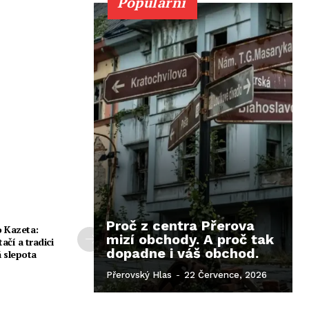
Populární
Proč z centra Přerova
 Kazeta:
mizí obchody. A proč tak
ačí a tradici
dopadne i váš obchod.
 slepota
Přerovský Hlas
-
22 Července, 2026