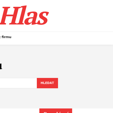
Hlas
t firmu
u
HLEDAT