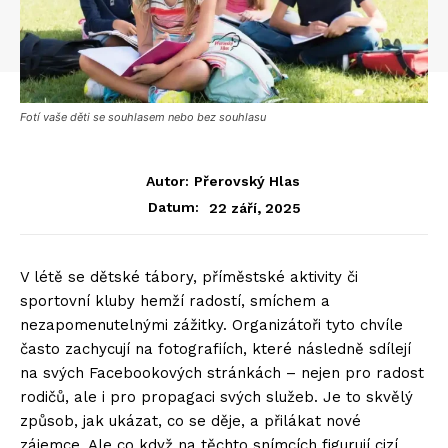
Fotí vaše děti se souhlasem nebo bez souhlasu
Autor:
Přerovský Hlas
22 září, 2025
Datum:
V létě se dětské tábory, příměstské aktivity či
sportovní kluby hemží radostí, smíchem a
nezapomenutelnými zážitky. Organizátoři tyto chvíle
často zachycují na fotografiích, které následně sdílejí
na svých Facebookových stránkách – nejen pro radost
rodičů, ale i pro propagaci svých služeb. Je to skvělý
způsob, jak ukázat, co se děje, a přilákat nové
zájemce. Ale co když na těchto snímcích figurují cizí