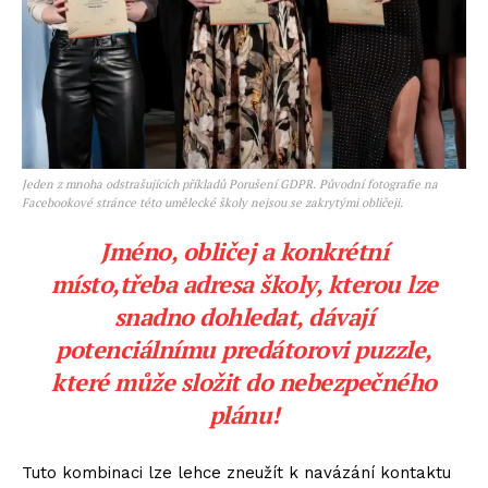
Jeden z mnoha odstrašujících příkladů Porušení GDPR. Původní fotografie na
Facebookové stránce této umělecké školy nejsou se zakrytými obličeji.
Jméno, obličej a konkrétní
místo,třeba adresa školy, kterou lze
snadno dohledat, dávají
potenciálnímu predátorovi puzzle,
které může složit do nebezpečného
plánu!
Tuto kombinaci lze lehce zneužít k navázání kontaktu