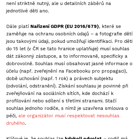
není striktně nutný, ale u detailních záběrů na
jednotlivé děti ano.
Dále platí
Nařízení GDPR (EU 2016/679)
, které se
zaměřuje na ochranu osobních údajů – a fotografie dětí
jsou takovými údaji, pokud umožňují identifikaci. Pro děti
do 15 let (v ČR se tato hranice uplatňuje) musí souhlas
dát zákonný zástupce, a to informovaně, specificky a
dobrovolně. Souhlas musí obsahovat jasné informace o
účelu (např. zveřejnění na Facebooku pro propagaci),
době uchování (např. 1 rok) a právech subjektu
(odvolání, odstranění). Získání souhlasu je povinné při
zveřejňování na sociálních sítích, kde dochází k
profilování nebo sdílení s třetími stranami. Stačí
souhlas jednoho rodiče, s nímž je uzavřena smlouva o
péči,
ale organizátor musí respektovat nesouhlas
druhého
.
Klíčové je, že souhlas lze
kdykoli odvolat
– rodič má