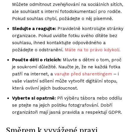
Můžete odmítnout zveřejňování na sociálních sítích,
ale souhlasit s interní fotodokumentací pro rodiče.
Pokud souhlas chybí, požádejte o něj písemně.
Sledujte a reagujte:
Pravidelně kontrolujte stránky
organizace. Pokud uvidíte fotku svého dítěte bez
souhlasu, ihned kontaktujte odpovědného a
požádejte o odstranění.
Máte na to právo kdykoli.
Poučte děti o rizicích:
Mluvte s dětmi o tom, proč
je soukromí důležité. Naučte je, že ne každá fotka
patří na internet, a
varujte před sharentingem
– i
vaše vlastní sdílení může vytvořit digitální stopu,
která ovlivní jejich budoucnost.
Vyberte si opatrně:
Při výběru tábora nebo oddílu
se ptejte na jejich politiku fotografování. Dobří
organizátoři mají jasná pravidla a respektují GDPR.
Směrem k vyvážené praxi