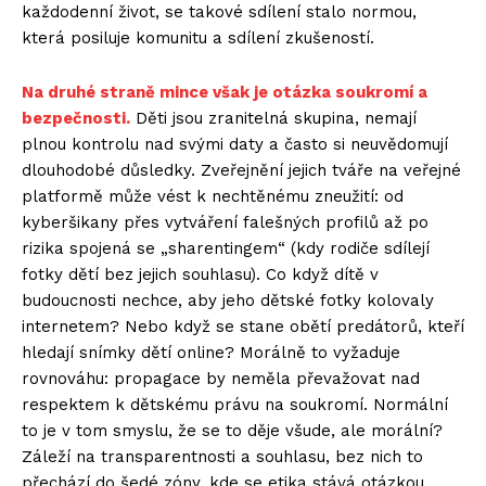
každodenní život, se takové sdílení stalo normou,
která posiluje komunitu a sdílení zkušeností.
Na druhé straně mince však je otázka soukromí a
bezpečnosti.
Děti jsou zranitelná skupina, nemají
plnou kontrolu nad svými daty a často si neuvědomují
dlouhodobé důsledky. Zveřejnění jejich tváře na veřejné
platformě může vést k nechtěnému zneužití: od
kyberšikany přes vytváření falešných profilů až po
rizika spojená se „sharentingem“ (kdy rodiče sdílejí
fotky dětí bez jejich souhlasu). Co když dítě v
budoucnosti nechce, aby jeho dětské fotky kolovaly
internetem? Nebo když se stane obětí predátorů, kteří
hledají snímky dětí online? Morálně to vyžaduje
rovnováhu: propagace by neměla převažovat nad
respektem k dětskému právu na soukromí. Normální
to je v tom smyslu, že se to děje všude, ale morální?
Záleží na transparentnosti a souhlasu, bez nich to
přechází do šedé zóny, kde se etika stává otázkou