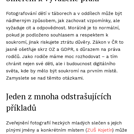
Fotografování dětí v táborech a v oddílech může být
nádherným způsobem, jak zachovat vzpomínky, ale
vyžaduje cit a odpovědnost. Morálně je to normální,
pokud je podloženo souhlasem a respektem k
soukromí, jinak riskujete ztrátu důvěry. Zákon v ČR to
jasně ošetřuje skrz OZ a GDPR, s důrazem na práva
rodičů. Jako rodiče máme moc rozhodovat – a tím
chránit nejen své děti, ale i budoucnost digitálního
světa, kde by mělo být soukromí na prvním místě.
Zamyslete se nad těmito otázkami.
Jeden z mnoha odstrašujících
příkladů
Zveřejnění fotografií hezkých mladých slečen s jejich
plnými jmény a konkrétním místem (
ZUŠ Kojetín
) může