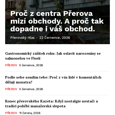
Proč z centra Přerova
mizí obchody. A proč tak
dopadne i váš obchod.
Přerovský Hlas
-
22 Července, 2026
Gastronomický zážitek roku: Jak oslavit narozeniny se
salmonelou ve Florii
PŘEROV
5 července, 2026
Podle sebe soudím tebe: Proč z vás lidé v komentářích
dělají monstra?
PŘEROV
5 července, 2026
Konec přerovského Kazeta: Když nostalgie nestačí a
tradici pohřbí manažerská slepota
PŘEROV
11 června, 2026